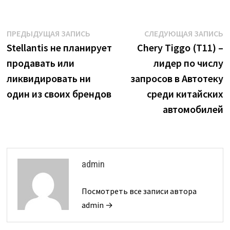
Навигация
Предыдущая
С
ПРЕДЫДУЩАЯ ЗАПИСЬ
СЛЕДУЮЩАЯ ЗАПИСЬ
запись:
з
Stellantis не планирует
Chery Tiggo (T11) –
по
продавать или
лидер по числу
записям
ликвидировать ни
запросов в Автотеку
один из своих брендов
среди китайских
автомобилей
admin
Посмотреть все записи автора
admin →