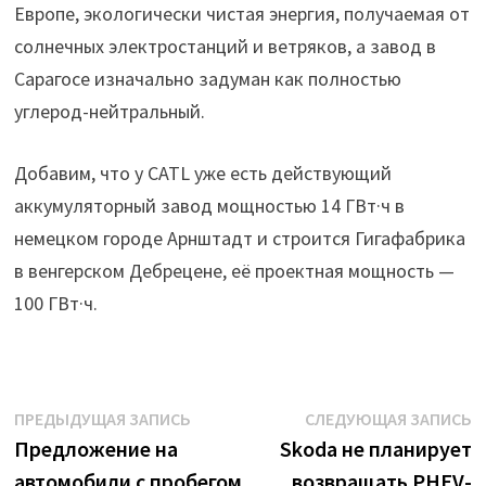
Европе, экологически чистая энергия, получаемая от
солнечных электростанций и ветряков, а завод в
Сарагосе изначально задуман как полностью
углерод-нейтральный.
Добавим, что у CATL уже есть действующий
аккумуляторный завод мощностью 14 ГВт·ч в
немецком городе Арнштадт и строится Гигафабрика
в венгерском Дебрецене, её проектная мощность —
100 ГВт·ч.
Навигация
Предыдущая
С
ПРЕДЫДУЩАЯ ЗАПИСЬ
СЛЕДУЮЩАЯ ЗАПИСЬ
запись:
з
Предложение на
Skoda не планирует
по
автомобили с пробегом
возвращать PHEV-