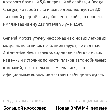
которого базовый 5,0-литровый V8 слабее, и Dodge
Charger, который пока и вовсе довольствуется 3,0-
литровой рядной «битурбошестёркой», но процесс
имплантации ему двигателя V8 уже идёт.
General Motors утечку информации о новых легковых
моделях пока никак не комментирует, но издание
Automotive News зарекомендовало себя как очень
надёжный источник по части планов автомобильных
компаний, так что мы не сомневаемся, что
официальные анонсы не заставят себя долго ждать.
Навигация
Предыдущая
С
ПРЕДЫДУЩАЯ ЗАПИСЬ
СЛЕДУЮЩАЯ ЗАПИСЬ
запись:
з
Большой кроссовер
Новая BMW M4: первые