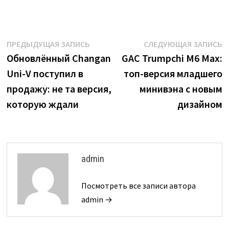
Навигация
Предыдущая
С
ПРЕДЫДУЩАЯ ЗАПИСЬ
СЛЕДУЮЩАЯ ЗАПИСЬ
запись:
з
Обновлённый Changan
GAC Trumpchi M6 Max:
по
Uni-V поступил в
топ-версия младшего
записям
продажу: не та версия,
минивэна с новым
которую ждали
дизайном
admin
Посмотреть все записи автора
admin →