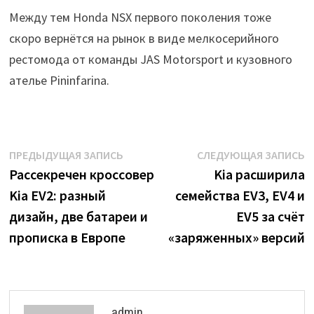
Между тем Honda NSX первого поколения тоже
скоро вернётся на рынок в виде мелкосерийного
рестомода от команды JAS Motorsport и кузовного
ателье Pininfarina.
Навигация
Предыдущая
С
ПРЕДЫДУЩАЯ ЗАПИСЬ
СЛЕДУЮЩАЯ ЗАПИСЬ
запись:
з
Рассекречен кроссовер
Kia расширила
по
Kia EV2: разный
семейства EV3, EV4 и
записям
дизайн, две батареи и
EV5 за счёт
прописка в Европе
«заряженных» версий
admin