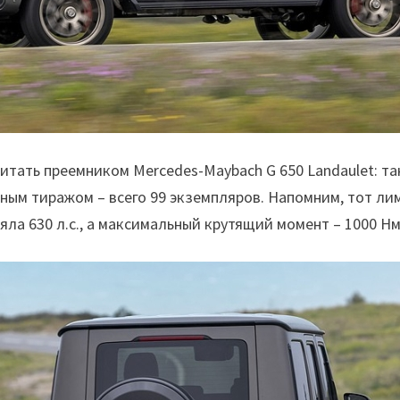
ать преемником Mercedes-Maybach G 650 Landaulet: так
енным тиражом – всего 99 экземпляров. Напомним, тот л
ла 630 л.с., а максимальный крутящий момент – 1000 Нм