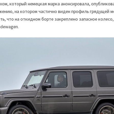
ерхом, который немецкая марка анонсировала, опубликов
жению, на котором частично виден профиль грядущей мо
ть, что на откидном борте закреплено запасное колесо
ndewagen.