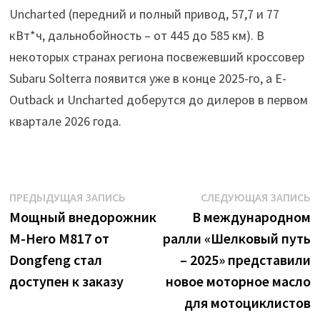
Uncharted (передний и полный привод, 57,7 и 77
кВт*ч, дальнобойность – от 445 до 585 км). В
некоторых странах региона посвежевший кроссовер
Subaru Solterra появится уже в конце 2025-го, а E-
Outback и Uncharted доберутся до дилеров в первом
квартале 2026 года.
Навигация
Предыдущая
С
ПРЕДЫДУЩАЯ ЗАПИСЬ
СЛЕДУЮЩАЯ ЗАПИСЬ
запись:
з
Мощный внедорожник
В международном
по
M-Hero M817 от
ралли «Шелковый путь
записям
Dongfeng стал
– 2025» представили
доступен к заказу
новое моторное масло
для мотоциклистов