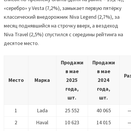
«серебро» у Vesta (7,2%), замыкает первую пятёрку
классический внедорожник Niva Legend (2,7%), за
месяц поднявшийся на строчку вверх, а вездеход
Niva Travel (2,5%) спустился с середины рейтинга на
десятое место.
Продажи
Продажи
в мае
в мае
Ра
Место
Марка
2025
2024
года,
года,
шт.
шт.
1
Lada
25 552
40 065
—
2
Haval
10 623
14 015
—