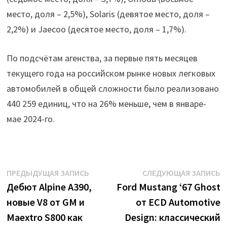
место, доля – 2,5%), Solaris (девятое место, доля –
2,2%) и Jaecoo (десятое место, доля – 1,7%).
По подсчётам агенства, за первые пять месяцев
текущего года на российском рынке новых легковых
автомобилей в общей сложности было реализовано
440 259 единиц, что на 26% меньше, чем в январе-
мае 2024-го.
Навигация
Предыдущая
С
ПРЕДЫДУЩАЯ ЗАПИСЬ
СЛЕДУЮЩАЯ ЗАПИСЬ
запись:
з
Дебют Alpine A390,
Ford Mustang ‘67 Ghost
по
новые V8 от GM и
от ECD Automotive
записям
Maextro S800 как
Design: классический