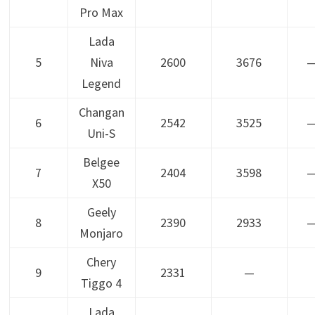
Pro Max
Lada
5
Niva
2600
3676
—
Legend
Changan
6
2542
3525
—
Uni-S
Belgee
7
2404
3598
—
X50
Geely
8
2390
2933
—
Monjaro
Chery
9
2331
—
Tiggo 4
Lada