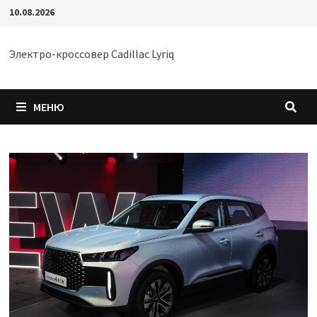
Перейти
10.08.2026
к
содержимому
Электро-кроссовер Cadillac Lyriq
МЕНЮ