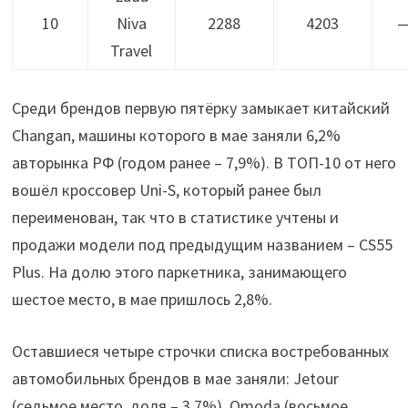
10
Niva
2288
4203
—
Travel
Среди брендов первую пятёрку замыкает китайский
Changan, машины которого в мае заняли 6,2%
авторынка РФ (годом ранее – 7,9%). В ТОП-10 от него
вошёл кроссовер Uni-S, который ранее был
переименован, так что в статистике учтены и
продажи модели под предыдущим названием – CS55
Plus. На долю этого паркетника, занимающего
шестое место, в мае пришлось 2,8%.
Оставшиеся четыре строчки списка востребованных
автомобильных брендов в мае заняли: Jetour
(седьмое место, доля – 3,7%), Omoda (восьмое