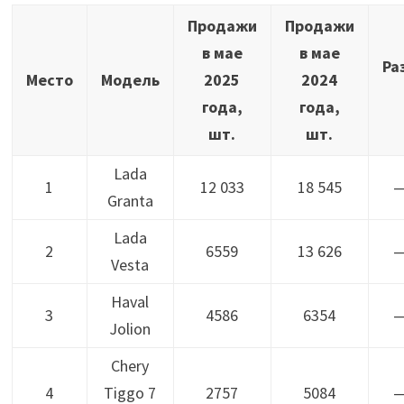
Продажи
Продажи
в мае
в мае
Ра
Место
Модель
2025
2024
года,
года,
шт.
шт.
Lada
1
12 033
18 545
—
Granta
Lada
2
6559
13 626
—
Vesta
Haval
3
4586
6354
—
Jolion
Chery
4
Tiggo 7
2757
5084
—