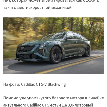
Нм), которая может агрегатироваться как с 10АКП,
так и с шестискоростной механикой.
На фото: Cadillac CT5-V Blackwing
Помимо уже упомянутого базового мотора в линейке
актуального Cadillac CT5 есть ещё 3,0-литровый