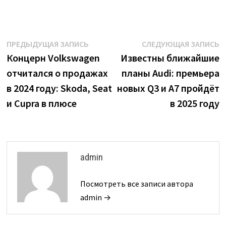
Навигация
Предыдущая
С
ПРЕДЫДУЩАЯ ЗАПИСЬ
СЛЕДУЮЩАЯ ЗАПИСЬ
запись:
з
Концерн Volkswagen
Известны ближайшие
по
отчитался о продажах
планы Audi: премьера
записям
в 2024 году: Skoda, Seat
новых Q3 и A7 пройдёт
и Cupra в плюсе
в 2025 году
admin
Посмотреть все записи автора
admin →