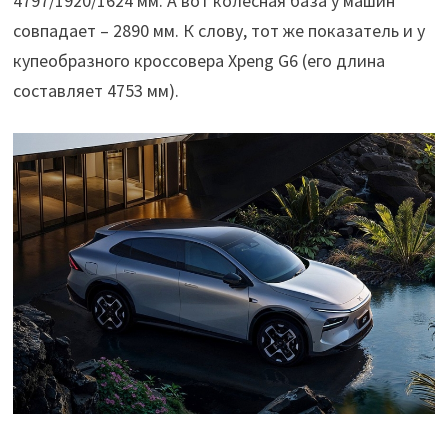
4797/1920/1624 мм. А вот колесная база у машин
совпадает – 2890 мм. К слову, тот же показатель и у
купеобразного кроссовера Xpeng G6 (его длина
составляет 4753 мм).