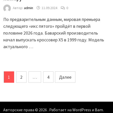
Автор:
admin
11.09.2024
0
По предварительным данным, мировая премьера
следующего «икс пятого» пройдёт в первой
половине 2026 года. Баварский производитель
начал выпускать кроссовер X5 в 1999 году. Модель
актуального …
Пагинация
1
2
…
4
Далее
записей
Авторские права © 2026
. Работает на
WordPress
и
Bam
.